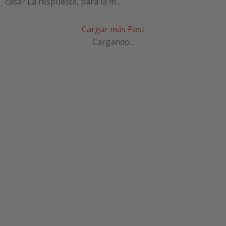
casa? La respuesta, para la m...
Cargar más Post
Cargando...
SUSCRÍBETE A NUESTRA
NEWSLETTER