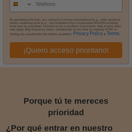
By submitting this form, you consent to receive informational (e.g., order updates)
and/or marketing texts (e.g., cart reminders) from Cooperativa AVICON including
texts sent by autodialer. Consent is not a condition of purchase. Msg & data rates
may apply. Msg frequency varies. Unsubscribe at any time by replying STOP or
Privacy Policy
Terms
clicking the unsubscribe link (where available).
&
.
¡Quiero acceso prioritario!
Porque tú te mereces
prioridad
¿Por qué entrar en nuestro