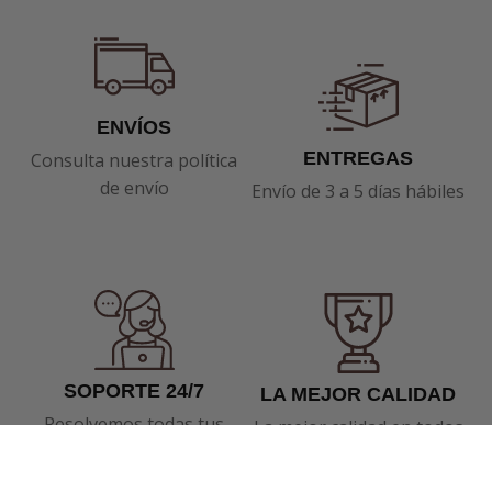
ENVÍOS
ENTREGAS
Consulta nuestra política
de envío
Envío de 3 a 5 días hábiles
SOPORTE 24/7
LA MEJOR CALIDAD
Resolvemos todas tus
La mejor calidad en todos
dudas
nuestros productos