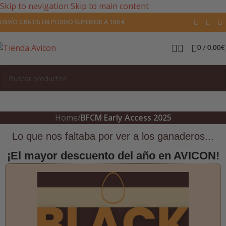
Skip to navigation
Skip to main content
ENVÍO GRATIS EN PEDIDO SUPERIOR A 100 €
0
/
0,00
€
Home
/
BFCM Early Access 2025
Lo que nos faltaba por ver a los ganaderos...
¡El mayor descuento del año en AVICON!