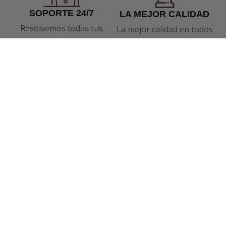
SOPORTE 24/7
LA MEJOR CALIDAD
Resolvemos todas tus
La mejor calidad en todos
dudas
nuestros productos
SABER MÁS