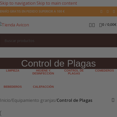
Skip to navigation
Skip to main content
ENVÍO GRATIS EN PEDIDO SUPERIOR A 100 €
0
/
0,00
€
Control de Plagas
LIMPIEZA
HIGIENE Y
CONTROL DE
COMEDEROS
DESINFECCIÓN
PLAGAS
BEBEDEROS
CALEFACCIÓN
Inicio
/
Equipamiento granjas
/
Control de Plagas