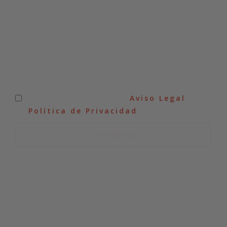
He leído y acepto el
Aviso Legal
y
la
Política de Privacidad
.
SUSCRIBIRSE