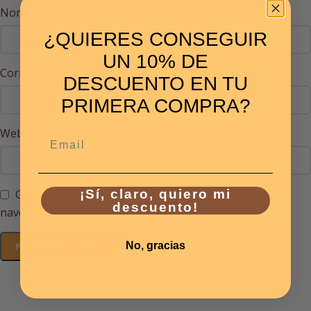
Nombre
*
¿QUIERES CONSEGUIR
UN 10% DE
Correo electrónico
*
DESCUENTO EN TU
PRIMERA COMPRA?
Web
Email
Guarda mi nombre, correo electrónico y web en este
¡Sí, claro, quiero mi
descuento!
navegador para la próxima vez que comente.
No, gracias