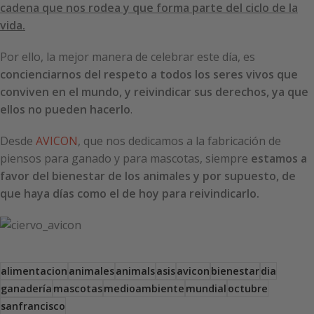
cadena que nos rodea y que forma parte del ciclo de la
vida.
Por ello, la mejor manera de celebrar este día, es
concienciarnos del respeto a todos los seres vivos que
conviven en el mundo, y reivindicar sus derechos, ya que
ellos no pueden hacerlo
.
Desde
AVICON
, que nos dedicamos a la fabricación de
piensos para ganado y para mascotas, siempre
estamos a
favor del bienestar de los animales y por supuesto, de
que haya días como el de hoy para reivindicarlo.
alimentacion
animales
animals
asis
avicon
bienestar
dia
ganadería
mascotas
medioambiente
mundial
octubre
sanfrancisco