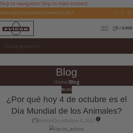
Skip to navigation
Skip to main content
ENVÍO GRATIS EN PEDIDO SUPERIOR A 100 €
0
/
0,00
€
Blog
Home
/
Blog
BLOG
¿Por qué hoy 4 de octubre es el
Día Mundial de los Animales?
0
Avicon
On octubre 4, 2022