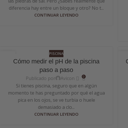
las piedras de sal. Pero ¿sabes realmente qué
diferencia hay entre un bloque y otro? No t...
CONTINUAR LEYENDO
PISCINA
22
1
Cómo medir el pH de la piscina
JUN
JU
paso a paso
0
Publicado por
Avicon
Si tienes piscina, seguro que en algún
momento te has preguntado por qué el agua
pica en los ojos, se ve turbia o huele
demasiado a clo...
CONTINUAR LEYENDO