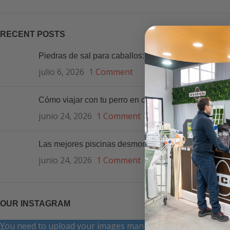
RECENT POSTS
Piedras de sal para caballos: para qué sirven y cuál 
julio 6, 2026
1 Comment
Cómo viajar con tu perro en coche estas vacaciones:
junio 24, 2026
1 Comment
Las mejores piscinas desmontables para disfrutar de
junio 24, 2026
1 Comment
OUR INSTAGRAM
You need to upload your images manually to the element if 