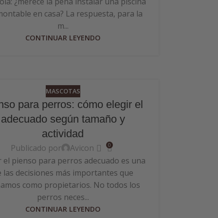
sola: ¿merece la pena instalar una piscina
ontable en casa? La respuesta, para la
m...
CONTINUAR LEYENDO
MASCOTAS
nso para perros: cómo elegir el
adecuado según tamaño y
actividad
0
Publicado por
Avicon
r el pienso para perros adecuado es una
e las decisiones más importantes que
amos como propietarios. No todos los
perros neces...
CONTINUAR LEYENDO