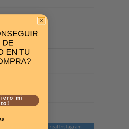
ONSEGUIR
 DE
 EN TU
OMPRA?
uiero mi
to!
as
l need to connect your real Instagram