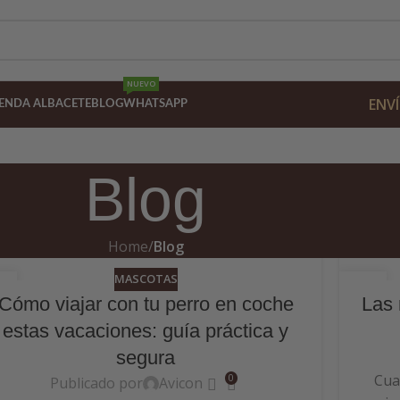
NUEVO
ENVÍ
IENDA ALBACETE
BLOG
WHATSAPP
Blog
Home
/
Blog
MASCOTAS
4
24
Cómo viajar con tu perro en coche
Las 
N
JUN
estas vacaciones: guía práctica y
segura
Cua
0
Publicado por
Avicon