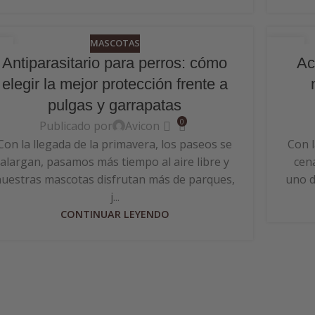
MASCOTAS
7
05
Antiparasitario para perros: cómo
Ac
Y
MAY
elegir la mejor protección frente a
pulgas y garrapatas
0
Publicado por
Avicon
Con la llegada de la primavera, los paseos se
Con l
alargan, pasamos más tiempo al aire libre y
cena
uestras mascotas disfrutan más de parques,
uno d
j...
CONTINUAR LEYENDO