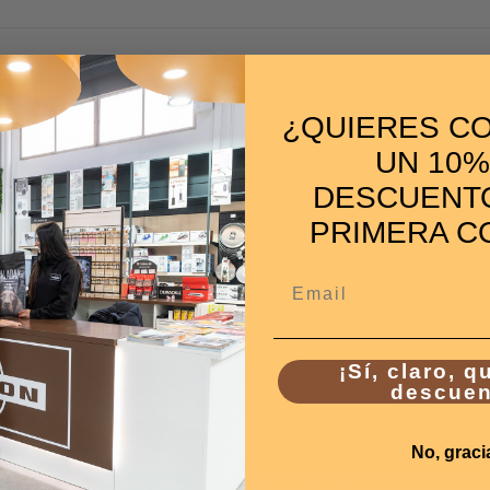
elegir
¿QUIERES C
UN 10%
DESCUENTO
 guía práctica y segura
PRIMERA C
Email
l verano
¡Sí, claro, q
descuen
No, graci
you want to load them from your website. Otherwise you wil