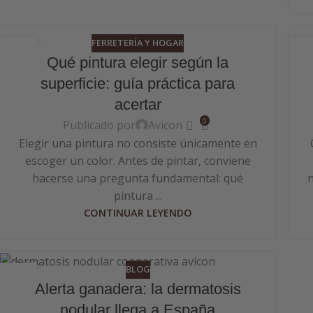
FERRETERÍA Y HOGAR
18
0
Qué pintura elegir según la
MAY
MA
superficie: guía práctica para
acertar
0
Publicado por
Avicon
Elegir una pintura no consiste únicamente en
escoger un color. Antes de pintar, conviene
hacerse una pregunta fundamental: qué
n
pintura ...
CONTINUAR LEYENDO
BLOG
14
Alerta ganadera: la dermatosis
OCT
nodular llega a España