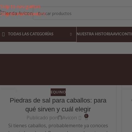
Skip to navigation
Skip to main content
TODAS LAS CATEGORÍAS
NUESTRA HISTORIA
AVICON
T
EQUINO
06
2
Piedras de sal para caballos: para
JUL
JU
qué sirven y cuál elegir
0
Publicado por
Avicon
Si tienes caballos, probablemente ya conoces