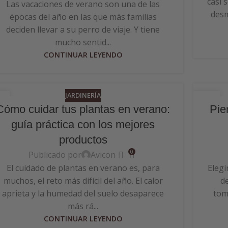
casi 
Las vacaciones de verano son una de las
desm
épocas del año en las que más familias
deciden llevar a su perro de viaje. Y tiene
mucho sentid...
CONTINUAR LEYENDO
JARDINERÍA
0
29
Cómo cuidar tus plantas en verano:
Pie
N
MAY
guía práctica con los mejores
productos
0
Publicado por
Avicon
El cuidado de plantas en verano es, para
Elegi
muchos, el reto más difícil del año. El calor
d
aprieta y la humedad del suelo desaparece
tom
más rá...
CONTINUAR LEYENDO