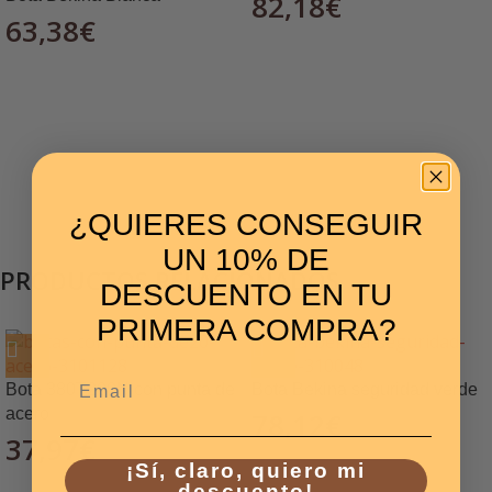
82,18
€
63,38
€
¿QUIERES CONSEGUIR
UN 10% DE
PRODUCTOS RELACIONADOS
DESCUENTO EN TU
PRIMERA COMPRA?
Email
Bota 380T200N con punta de
Bota Bekina seguridad verde
acero
78,12
€
37,97
€
¡Sí, claro, quiero mi
descuento!