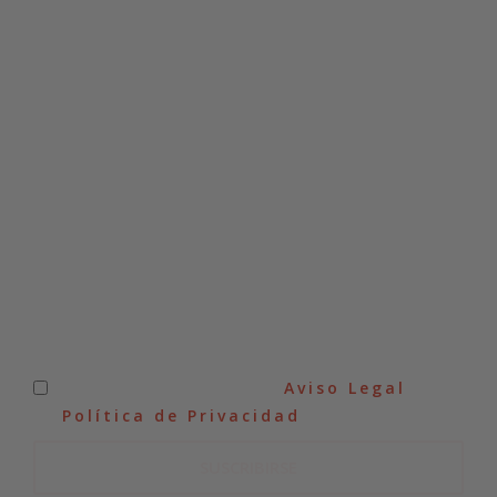
SUSCRÍBETE A NUESTRA
NEWSLETTER
He leído y acepto el
Aviso Legal
y
la
Política de Privacidad
.
SUSCRIBIRSE