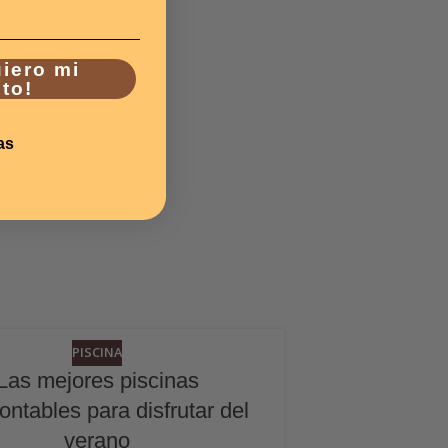
uiero mi
to!
as
PISCINA
22
Las mejores piscinas
JUN
ntables para disfrutar del
verano