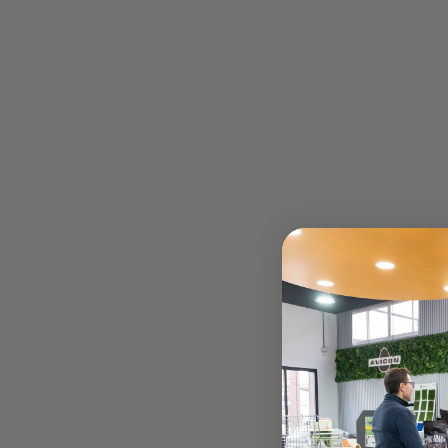
🔹
Complementar tu atuendo veraniego
, añadiendo
Ventajas Adicionales
:
Fácil de Mantener
: Su material de
poliéster
es fáci
tiempo.
Versatilidad de Estilo
: Gracias a su
color marrón cla
desde atuendos casuales hasta más sofisticados.
Práctico y Ligero
: El sombrero es
ligero
, lo que lo h
de empacar para llevar en tu maleta sin que pierda
📏 Este sombrero es adecuado para diferentes forma
disfruta de un accesorio funcional y estilizado que