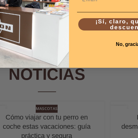
¡Sí, claro, q
descuen
No, graci
ÚLTIMAS
NOTICIAS
MASCOTAS
4
24
Cómo viajar con tu perro en
N
JUN
coche estas vacaciones: guía
desmo
práctica y segura