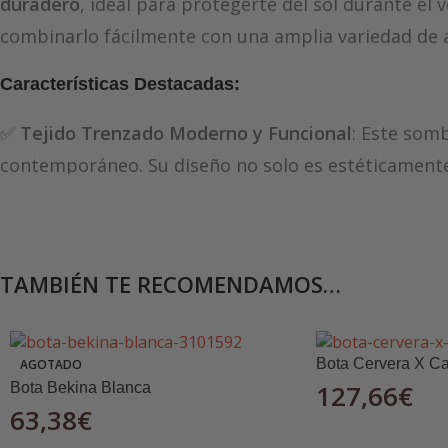
duradero
, ideal para protegerte del sol durante el 
combinarlo fácilmente con una amplia variedad de 
Características Destacadas:
✅
Tejido Trenzado Moderno y Funcional
: Este som
contemporáneo. Su diseño no solo es estéticamente
tu cabeza fresca incluso en los días más calurosos.
✅
Ala Corta para Mayor Comodidad
: El sombrero 
comprometer la visibilidad o la comodidad. Su ala 
TAMBIÉN TE RECOMENDAMOS…
un look moderno y estilizado.
✅
Cinta Interior para Mayor Comodidad
: Equipado
Bota Cervera X C
AGOTADO
127,66
€
Bota Bekina Blanca
tu cabeza. La cinta también ayuda a proporcionar
63,38
€
cualquier incomodidad o presión.