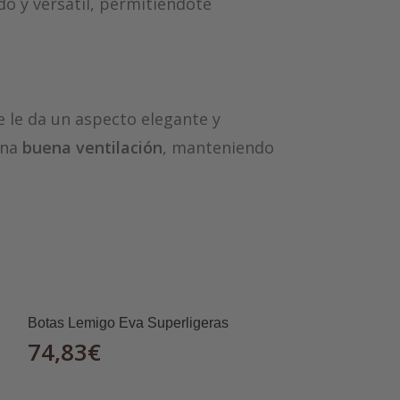
do y versátil, permitiéndote
 le da un aspecto elegante y
ona
buena ventilación
, manteniendo
xcelente
protección solar
sin
rostro mientras te permite mantener
iza un ajuste cómodo y adecuado a
Botas Lemigo Eva Superligeras
74,83
€
ar durante todo el día, evitando