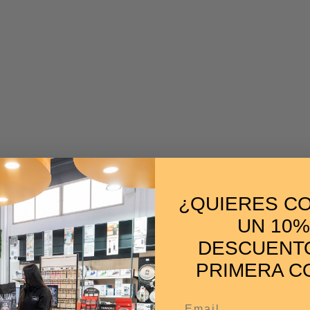
 un toque de estilo y frescura a tu look diario.
l de limpiar, asegurando que el sombrero mantenga
ro
y diseño simple, este sombrero combina perfecta
ace fácil de llevar y cómodo durante todo el día. Adem
¿QUIERES C
 su forma.
UN 10%
DESCUENTO
s y tamaños de cabeza, brindando un ajuste perfect
PRIMERA C
 te acompañará durante todo el verano.
Email