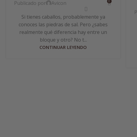
0
Publicado por
Avicon
P
Si tienes caballos, probablemente ya
conoces las piedras de sal. Pero ¿sabes
realmente qué diferencia hay entre un
bloque y otro? No t...
CONTINUAR LEYENDO