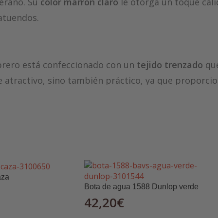
verano. Su
color marrón claro
le otorga un toque cáli
atuendos.
brero está confeccionado con un
tejido trenzado
que
 atractivo, sino también práctico, ya que proporci
cuenta con un
diseño de ala corta
, que ofrece una e
corta es perfecta para mantener el sol fuera de tu 
 con una
cinta interior suave
, este sombrero garant
aza
Bota de agua 1588 Dunlop verde
 mayor
comodidad
y a mantener el sombrero en su lug
42,20
€