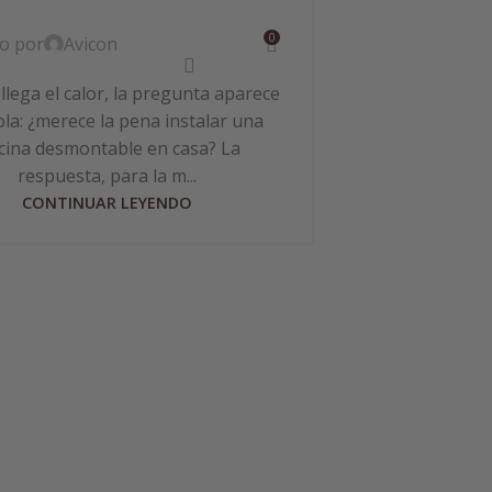
0
do por
Avicon
lega el calor, la pregunta aparece
ola: ¿merece la pena instalar una
Cómo medir
cina desmontable en casa? La
p
respuesta, para la m...
CONTINUAR LEYENDO
Publicado por
Si tienes pis
momento te h
agua pica en lo
dem
CON