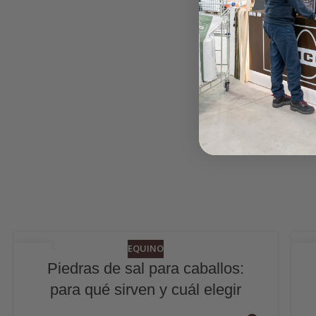
EQUINO
06
2
Piedras de sal para caballos:
JUL
JU
para qué sirven y cuál elegir