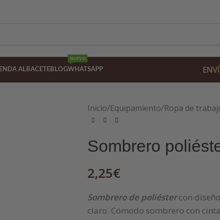
NUEVO
ENVÍ
IENDA ALBACETE
BLOG
WHATSAPP
Inicio
/
Equipamiento
/
Ropa de trabaj
Sombrero poliést
2,25
€
Sombrero de poliéster
con diseño
claro. Cómodo sombrero con cinta 