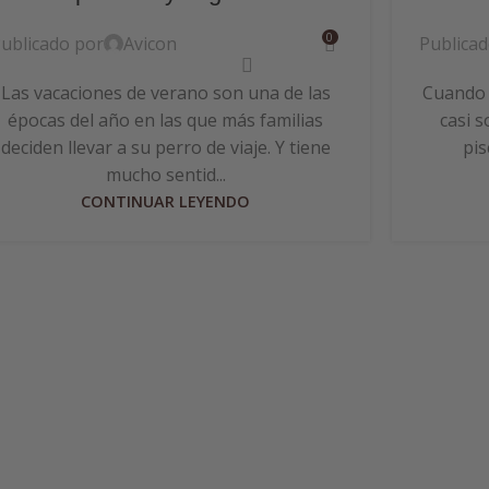
0
ublicado por
Avicon
Publica
Las vacaciones de verano son una de las
Cuando l
épocas del año en las que más familias
casi s
deciden llevar a su perro de viaje. Y tiene
pis
mucho sentid...
CONTINUAR LEYENDO