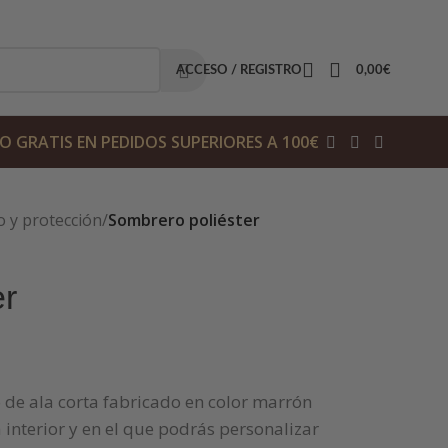
ACCESO / REGISTRO
0,00
€
O GRATIS EN PEDIDOS SUPERIORES A 100€
o y protección
/
Sombrero poliéster
er
 de ala corta fabricado en color marrón
interior y en el que podrás personalizar