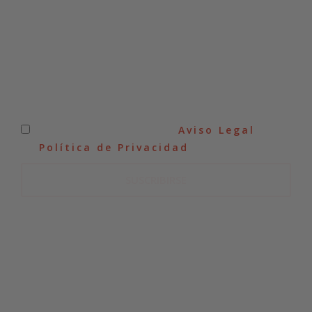
He leído y acepto el
Aviso Legal
y
la
Política de Privacidad
.
SUSCRIBIRSE