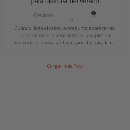
para disfrutar del verano
0
Avicon
Cuando llega el calor, la pregunta aparece casi
sola: ¿merece la pena instalar una piscina
desmontable en casa? La respuesta, para la m...
Cargar más Post
SUSCRÍBETE A NUESTRA
NEWSLETTER