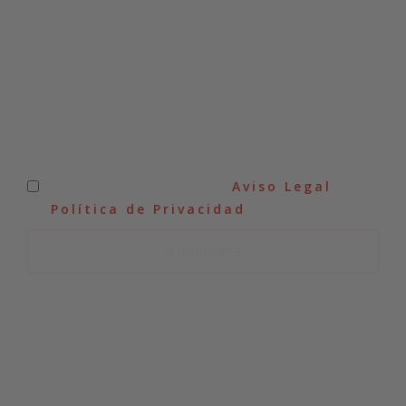
He leído y acepto el
Aviso Legal
y
la
Política de Privacidad
.
SUSCRIBIRSE