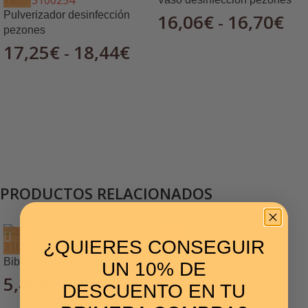
Pulverizador desinfección
16,06
€
16,70
€
-
pezones
17,25
€
18,44
€
-
PRODUCTOS RELACIONADOS
¿QUIERES CONSEGUIR
Cortacolmillos
Biberón terneros 1l
13,90
€
UN 10% DE
5,46
€
DESCUENTO EN TU