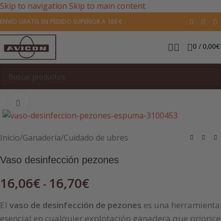
Skip to navigation
Skip to main content
ENVÍO GRATIS EN PEDIDO SUPERIOR A 100 €
0
/
0,00
€
Pulsa para agrandar la imagen
Inicio
/
Ganadería
/
Cuidado de ubres
Vaso desinfección pezones
16,06
€
16,70
€
-
El
vaso de desinfección de pezones
es una herramienta
esencial en cualquier explotación ganadera que priorice