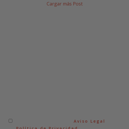
Cargar más Post
SUSCRÍBETE A NUESTRA
NEWSLETTER
He leído y acepto el
Aviso Legal
y
la
Política de Privacidad
.