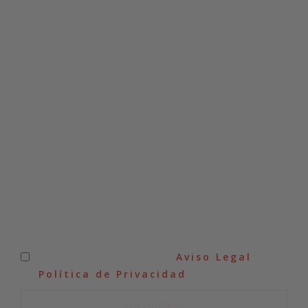
SUSCRÍBETE A NUESTRA
NEWSLETTER
He leído y acepto el
Aviso Legal
y
la
Política de Privacidad
.
SUSCRIBIRSE