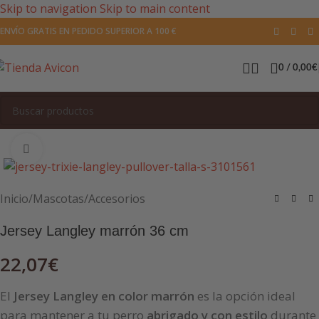
Skip to navigation
Skip to main content
ENVÍO GRATIS EN PEDIDO SUPERIOR A 100 €
0
/
0,00
€
Pulsa para agrandar la imagen
Inicio
/
Mascotas
/
Accesorios
Jersey Langley marrón 36 cm
22,07
€
El
Jersey Langley en color marrón
es la opción ideal
para mantener a tu perro
abrigado y con estilo
durante