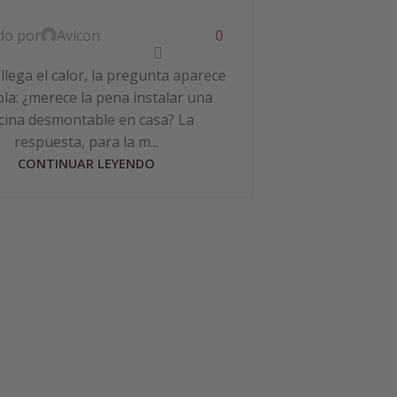
do por
Avicon
0
lega el calor, la pregunta aparece
ola: ¿merece la pena instalar una
Cómo medir
cina desmontable en casa? La
p
respuesta, para la m...
CONTINUAR LEYENDO
Publicado por
Si tienes pis
momento te h
agua pica en lo
dem
CON