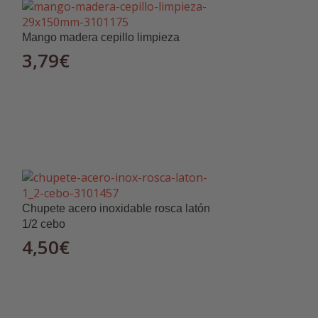
orcionando estabilidad y facilidad de
Mango madera cepillo limpieza
3,79
€
o un entorno de trabajo organizado y
Chupete acero inoxidable rosca latón
1/2 cebo
4,50
€
timizar tu trabajo diario.
¡Hazte con