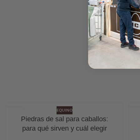
EQUINO
06
2
Piedras de sal para caballos:
JUL
JU
para qué sirven y cuál elegir