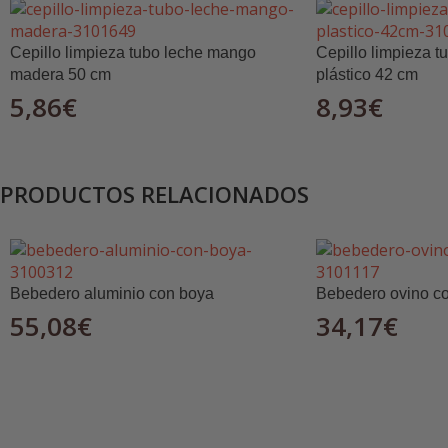
✅
Ruedas Robustas:
Equipada con
ruedas de alta r
desplazamiento.
Cepillo limpieza tubo leche mango
Cepillo limpieza 
madera 50 cm
plástico 42 cm
✅
Disponible en Varios Colores:
Elige el color que 
5,86
€
8,93
€
funcional.
Usos Recomendados:
PRODUCTOS RELACIONADOS
🔹
Jardinería y paisajismo
– Transporte de tierra, p
🔹
Agricultura y ganadería
– Ideal para el manejo de 
🔹
Construcción y obra
– Facilita el traslado de es
Bebedero aluminio con boya
Bebedero ovino con
🔹
Uso doméstico
– Perfecta para trabajos de mante
55,08
€
34,17
€
📏
Disponible en varios colores y con una capacidad 
la tuya y mejora tu productividad!