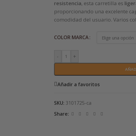
resistencia
, esta carretilla es
lige
proporcionando una excelente ca
comodidad del usuario. Varios col
COLOR MARCA
-
+
AÑAD
Añadir a favoritos
SKU:
3101725-ca
Share: