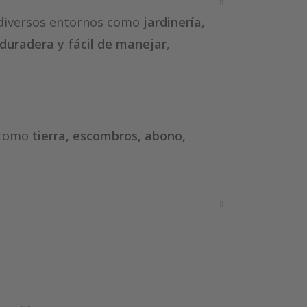
n diversos entornos como
jardinería,
 duradera y fácil de manejar
,
 como
tierra, escombros, abono,
es, impactos y condiciones
seguro, reduciendo el esfuerzo