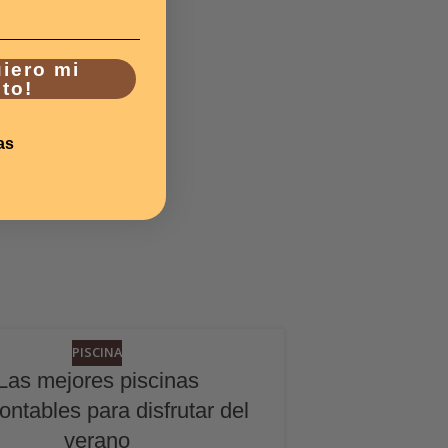
uiero mi
to!
as
PISCINA
22
Las mejores piscinas
JUN
ntables para disfrutar del
verano