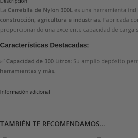
Descripción
La
Carretilla de Nylon 300L
es una herramienta indi
construcción, agricultura e industrias
. Fabricada c
proporcionando una excelente capacidad de carga 
Características Destacadas:
✅
Capacidad de 300 Litros:
Su amplio depósito per
herramientas y más
.
✅
Material de Nylon Resistente:
Fabricada en nylon 
Información adicional
climáticas adversas
, garantizando una gran durabil
✅
Ligera y Fácil de Manejar:
A pesar de su gran cap
durante el traslado de materiales.
TAMBIÉN TE RECOMENDAMOS…