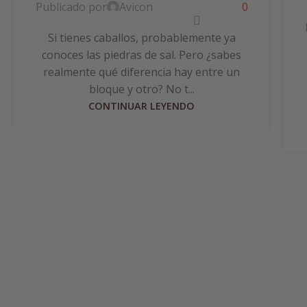
Publicado por
Avicon
0
Si tienes caballos, probablemente ya
conoces las piedras de sal. Pero ¿sabes
realmente qué diferencia hay entre un
bloque y otro? No t...
CONTINUAR LEYENDO