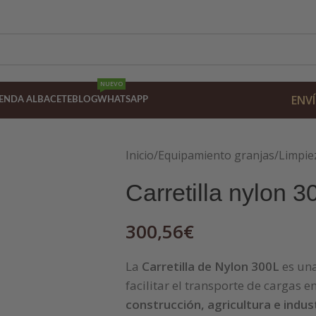
NUEVO
ENVÍ
IENDA ALBACETE
BLOG
WHATSAPP
Inicio
/
Equipamiento granjas
/
Limpie
Carretilla nylon 30
300,56
€
La
Carretilla de Nylon 300L
es una
facilitar el transporte de cargas 
construcción, agricultura e indus