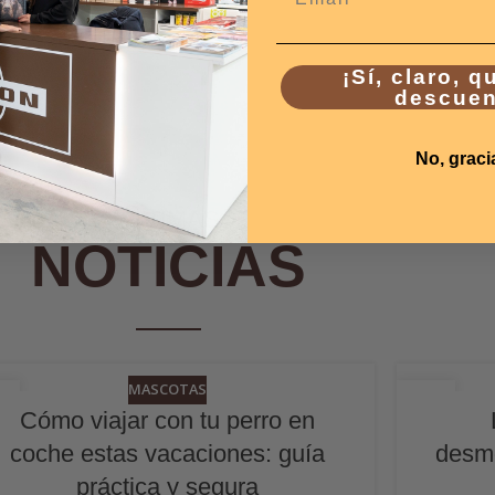
¡Sí, claro, q
descuen
No, graci
ÚLTIMAS
NOTICIAS
MASCOTAS
4
24
Cómo viajar con tu perro en
N
JUN
coche estas vacaciones: guía
desmo
práctica y segura