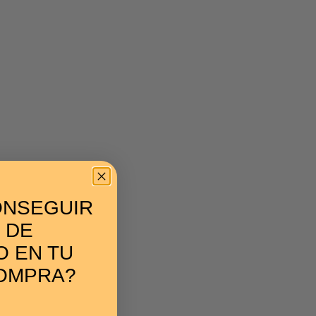
Comedero aves
14,60
€
ONSEGUIR
 DE
 EN TU
OMPRA?