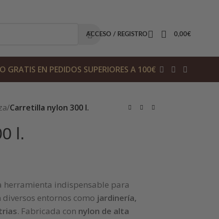
ACCESO / REGISTRO
0,00
€
O GRATIS EN PEDIDOS SUPERIORES A 100€
za
/
Carretilla nylon 300 l.
0 l.
 herramienta indispensable para
en diversos entornos como
jardinería,
trias
. Fabricada con
nylon de alta