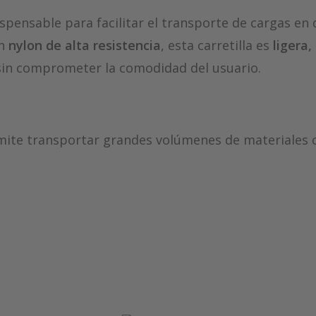
spensable para facilitar el transporte de cargas e
on
nylon de alta resistencia
, esta carretilla es
ligera,
sin comprometer la comodidad del usuario.
mite transportar grandes volúmenes de materiales
de alta calidad, esta carretilla es
resistente a golp
idad.
acidad, su diseño liviano permite un uso cómodo y 