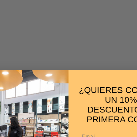
¿QUIERES C
UN 10%
DESCUENTO
PRIMERA C
Email