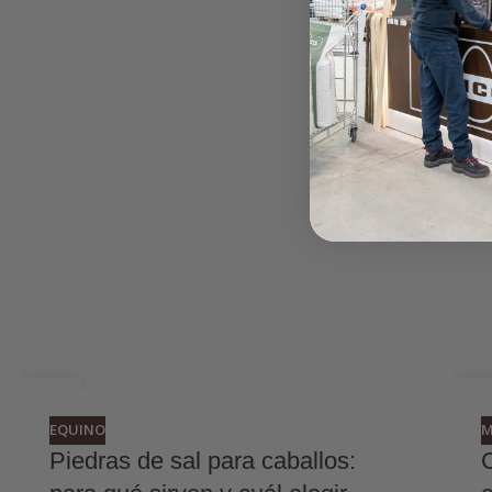
06
2
JUL
JU
EQUINO
M
Piedras de sal para caballos: