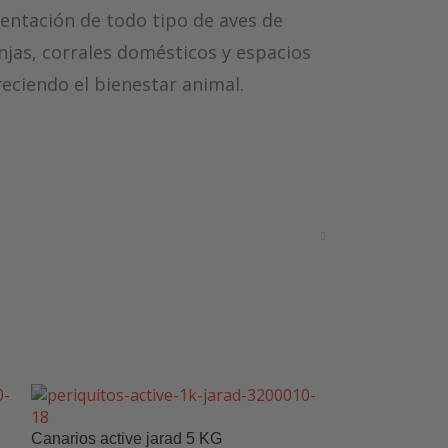
mentación de todo tipo de aves de
njas, corrales domésticos y espacios
eciendo el bienestar animal.
 entren al comedero y contaminen el
ibre.
Canarios active jarad 5 KG
Canarios Están