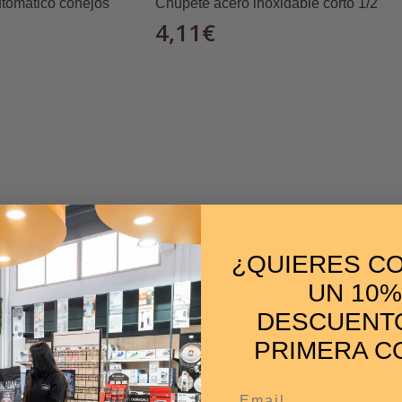
tomático conejos
Chupete acero inoxidable corto 1/2
4,11
€
 para uso doméstico.
ves, preferiblemente sobre una superficie nivelada.
restos y mantener la higiene del alimento.
¿QUIERES C
UN 10%
DESCUENTO
PRIMERA C
Email