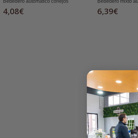
Bebedero automático conejos
Bebedero mixto au
4,08
€
6,39
€
Apto tanto para explotaciones profesionales como
🛠️
Modo de uso:
Rellena el comedero con el alimento deseado.
Coloca el comedero en una zona accesible para las a
Limpia con regularidad para evitar acumulación de 