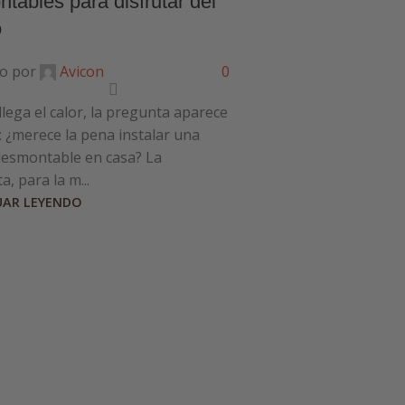
tables para disfrutar del
o
o por
Avicon
0
lega el calor, la pregunta aparece
PISCINA
a: ¿merece la pena instalar una
Cómo medir 
desmontable en casa? La
paso a paso
, para la m...
AR LEYENDO
Publicado por
Si tienes pisci
momento te has
agua pica en los
demasiado a clo.
CONTINUAR LEY