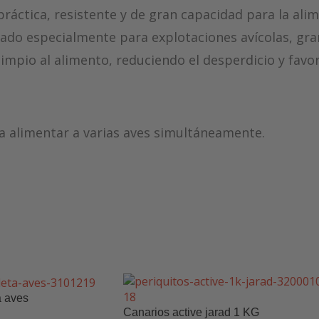
ráctica, resistente y de gran capacidad para la ali
ñado especialmente para explotaciones avícolas, gra
mpio al alimento, reduciendo el desperdicio y favor
ra alimentar a varias aves simultáneamente.
co reforzado (según modelo), robusto y duradero.
atoria superior
anti-posado para evitar que las aves
mpieza rápida y eficaz.
a aves
s climáticas, ideal para uso en gallineros o al aire l
Canarios active jarad 1 KG