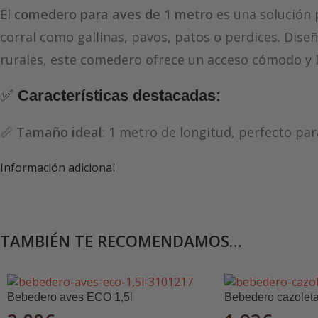
El
comedero para aves de 1 metro
es una solución p
corral como gallinas, pavos, patos o perdices. Dise
rurales, este comedero ofrece un acceso cómodo y li
✅
Características destacadas:
📏
Tamaño ideal
: 1 metro de longitud, perfecto pa
Información adicional
🔩
Material resistente
: Fabricado en metal o plásti
🌀
Diseño funcional
: Bandeja alargada con
barra gir
alimento.
TAMBIÉN TE RECOMENDAMOS…
🧼
Fácil limpieza
: Superficie lisa que permite una li
Bebedero aves ECO 1,5l
Bebedero cazolet
🌿
Uso en interior y exterior
: Resistente a condicione