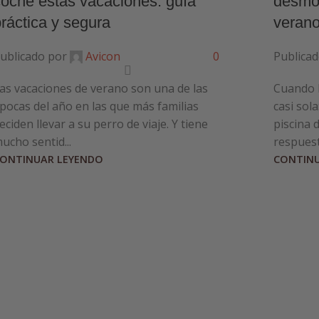
coche estas vacaciones: guía
desmon
práctica y segura
veran
ublicado por
Avicon
0
Publicad
as vacaciones de verano son una de las
Cuando l
pocas del año en las que más familias
casi sol
eciden llevar a su perro de viaje. Y tiene
piscina 
ucho sentid...
respuesta
ONTINUAR LEYENDO
CONTINU