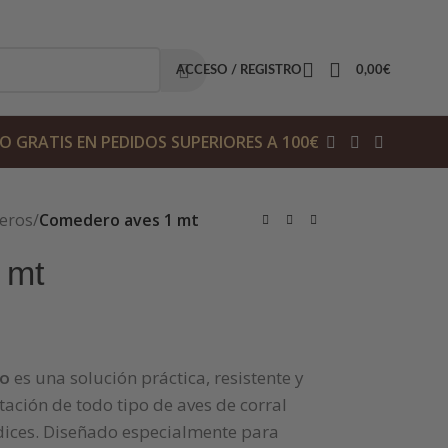
ACCESO / REGISTRO
0,00
€
O GRATIS EN PEDIDOS SUPERIORES A 100€
eros
/
Comedero aves 1 mt
 mt
ro
es una solución práctica, resistente y
ación de todo tipo de aves de corral
rdices. Diseñado especialmente para