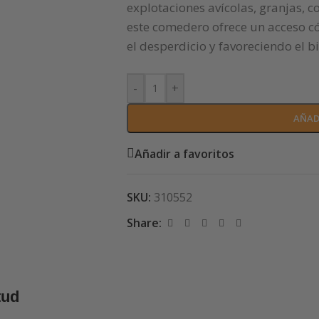
explotaciones avícolas, granjas, c
este comedero ofrece un acceso c
el desperdicio y favoreciendo el b
-
+
AÑAD
Añadir a favoritos
SKU:
310552
Share:
tud