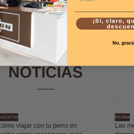
¡Sí, claro, q
descuen
No, graci
ÚLTIMAS
NOTICIAS
4
24
N
JUN
ASCOTAS
PISCINA
Cómo viajar con tu perro en
Las me