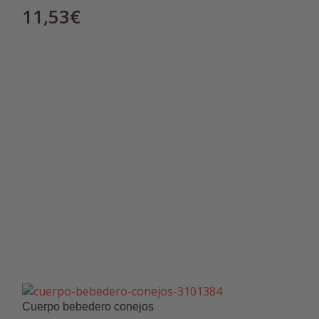
11,53
€
61,08
€
Cuerpo bebedero conejos