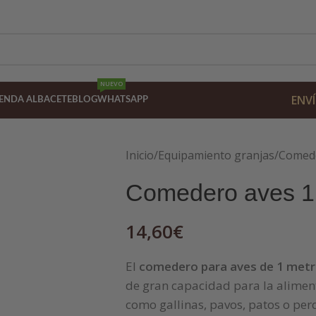
NUEVO
ENVÍ
IENDA ALBACETE
BLOG
WHATSAPP
Inicio
/
Equipamiento granjas
/
Comed
Comedero aves 1
14,60
€
El
comedero para aves de 1 met
de gran capacidad para la aliment
como gallinas, pavos, patos o pe