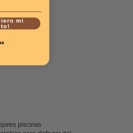
uiero mi
to!
as
22
JUN
jores piscinas