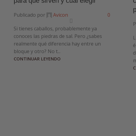
para qué sirven y cuál elegir
Publicado por
Avicon
0
P
Si tienes caballos, probablemente ya
conoces las piedras de sal. Pero ¿sabes
L
realmente qué diferencia hay entre un
é
bloque y otro? No t...
d
CONTINUAR LEYENDO
m
C