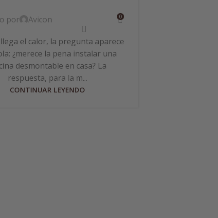
0
do por
Avicon
lega el calor, la pregunta aparece
ola: ¿merece la pena instalar una
Cómo medir
cina desmontable en casa? La
p
respuesta, para la m...
CONTINUAR LEYENDO
Publicado por
Si tienes pis
momento te h
agua pica en lo
dem
CON