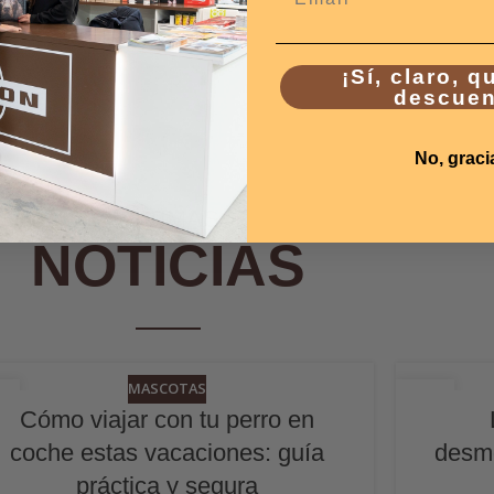
¡Sí, claro, q
descuen
No, graci
ÚLTIMAS
NOTICIAS
MASCOTAS
4
24
Cómo viajar con tu perro en
N
JUN
coche estas vacaciones: guía
desmo
práctica y segura