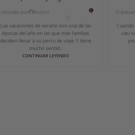
0
ublicado por
Avicon
Publica
Las vacaciones de verano son una de las
Cuando l
épocas del año en las que más familias
casi s
deciden llevar a su perro de viaje. Y tiene
pis
mucho sentid...
CONTINUAR LEYENDO