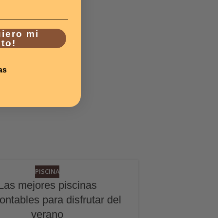
uiero mi
to!
as
PISCINA
22
Las mejores piscinas
JUN
ntables para disfrutar del
verano