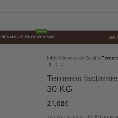
NUEVO
ENVÍ
IENDA ALBACETE
BLOG
WHATSAPP
Inicio
/
Alimentación
/
Bovino
/
Ternero
Terneros lactante
30 KG
21,08
€
Terneros lactantes 40-90 harina e