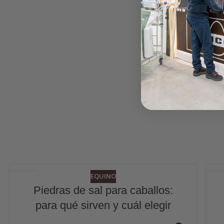
EQUINO
06
2
Piedras de sal para caballos:
JUL
JU
para qué sirven y cuál elegir