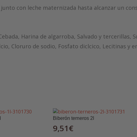
s junto con leche maternizada hasta alcanzar un cons
Cebada, Harina de algarroba, Salvado y tercerillas, 
io, Cloruro de sodio, Fosfato diclcico, Lecitinas y 
néticamente.
ticamente
l
Biberón terneros 2l
9,51
€