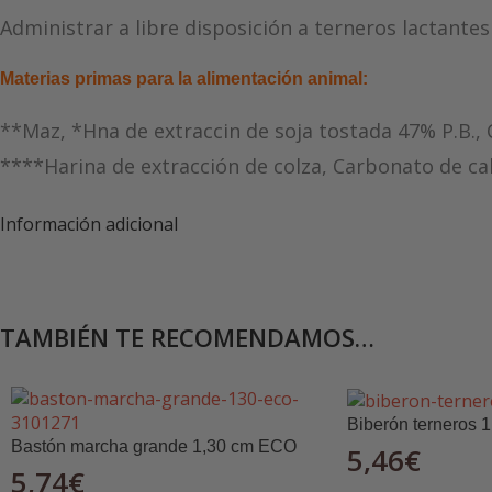
Administrar a libre disposición a terneros lactante
Materias primas para la alimentación animal:
**Maz, *Hna de extraccin de soja tostada 47% P.B., 
****Harina de extracción de colza, Carbonato de calc
aromatizantes, aceites esenciales, edulcorante.
Información adicional
**Producto modificado genéticamente.
*Producido a partir de haba de soja modificada ge
TAMBIÉN TE RECOMENDAMOS…
****Obtenido de semilla de colza modificada gené
Componentes y niveles analíticos:
Biberón terneros 1
Bastón marcha grande 1,30 cm ECO
5,46
€
Proteína Bruta 16.00 %
5,74
€