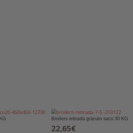
ormular sus productos.
ompleta consúltanos por WhatsApp.
 KG
Broilers retirada gránulo saco 30 KG
22,65
€
ales
antes de realizar su pedido.