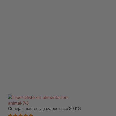
Buzo o mono d
2,88
€
Conejas madres y gazapos saco 30 KG