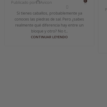
0
Publicado por
Avicon
P
Si tienes caballos, probablemente ya
conoces las piedras de sal. Pero ¿sabes
realmente qué diferencia hay entre un
bloque y otro? No t...
CONTINUAR LEYENDO