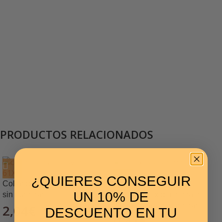
PRODUCTOS RELACIONADOS
¿QUIERES CONSEGUIR
Collar plástico ovino 61×53
UN 10% DE
sin numerar
Marca Allflex boton macho
punta metal sin numerar
2,04
€
DESCUENTO EN TU
0,41
€