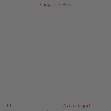
Cargar más Post
SUSCRÍBETE A NUESTRA
NEWSLETTER
He leído y acepto el
Aviso Legal
y