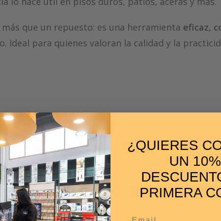
ia lo hace útil en pisos duros, patios, aceras y más.
más que un repuesto: es una herramienta
eficaz, c
Ideal para quienes valoran la calidad y la practicida
¿QUIERES C
UN 10%
DESCUENTO
Mango madera
6,34
€
8,22
€
-
PRIMERA C
Email