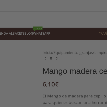
NUEVO
ENVÍ
IENDA ALBACETE
BLOG
WHATSAPP
Inicio
/
Equipamiento granjas
/
Limpie
Mango madera cep
6,10
€
El
Mango de madera para cepillo 
para quienes buscan una herram