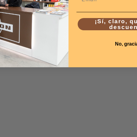
¡Sí, claro, q
descuen
No, graci