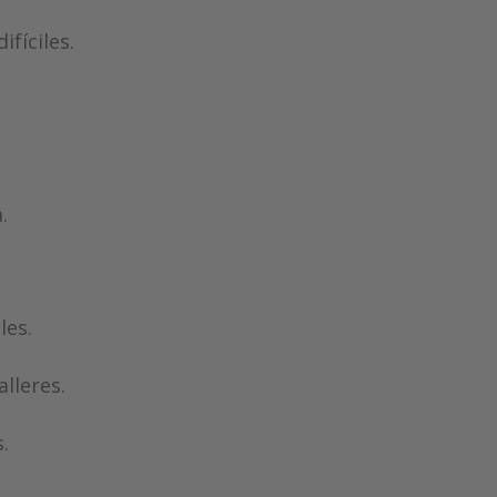
fíciles.
.
les.
lleres.
.