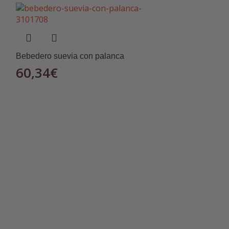
Bebedero suevia con palanca
60,34
€
Chupete acero i
4,11
€