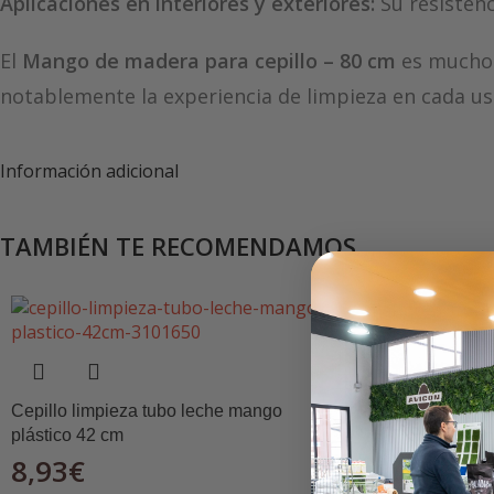
Aplicaciones en interiores y exteriores:
Su resistenc
El
Mango de madera para cepillo – 80 cm
es mucho 
notablemente la experiencia de limpieza en cada uso. 
Información adicional
TAMBIÉN TE RECOMENDAMOS…
Mango bisturí
Cepillo limpieza tubo leche mango
1,34
€
plástico 42 cm
8,93
€