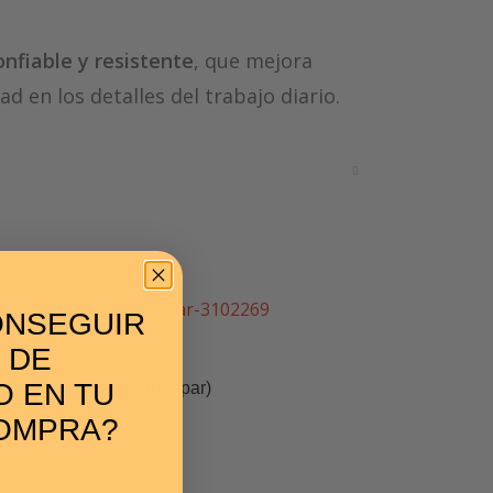
onfiable y resistente
, que mejora
d en los detalles del trabajo diario.
ONSEGUIR
 DE
 EN TU
Mango para sirga (par)
6,99
€
OMPRA?