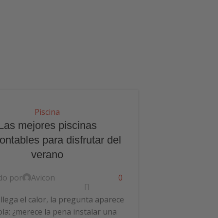
Piscina
Las mejores piscinas
ntables para disfrutar del
verano
do por
Avicon
0
22
Jun
lega el calor, la pregunta aparece
ola: ¿merece la pena instalar una
Cómo medir