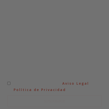
SUSCRÍBETE A NUESTRA
NEWSLETTER
He leído y acepto el
Aviso Legal
y
la
Política de Privacidad
.
SUSCRIBIRSE