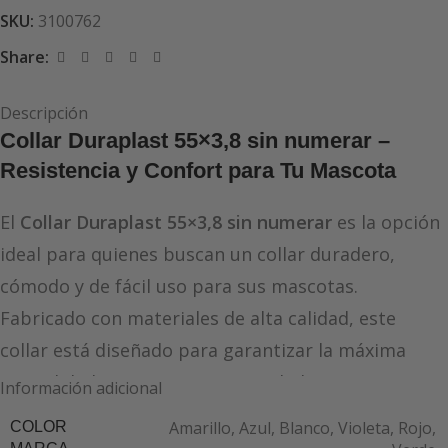
SKU:
3100762
Share:
Descripción
Collar Duraplast 55×3,8 sin numerar –
Resistencia y Confort para Tu Mascota
El
Collar Duraplast 55×3,8 sin numerar
es la opción
ideal para quienes buscan un collar duradero,
cómodo y de fácil uso para sus mascotas.
Fabricado con materiales de alta calidad, este
collar está diseñado para garantizar la máxima
comodidad, resistencia y seguridad, sin
Información adicional
numeración, ofreciendo una opción versátil para
Amarillo
,
Azul
,
Blanco
,
Violeta
,
Rojo
,
COLOR
todas las necesidades de tus animales.