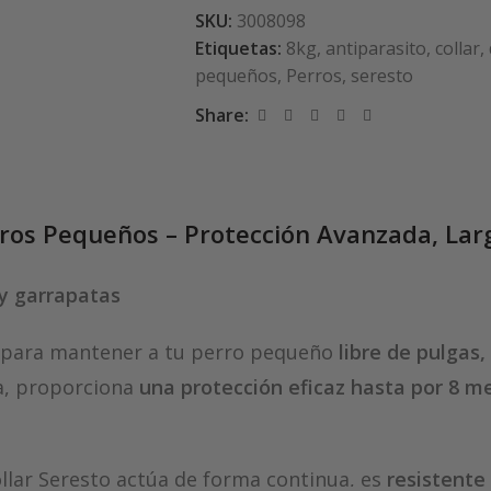
SKU:
3008098
Etiquetas:
8kg
,
antiparasito
,
collar
,
pequeños
,
Perros
,
seresto
Share:
erros Pequeños – Protección Avanzada, Lar
y garrapatas
al para mantener a tu perro pequeño
libre de pulgas,
da, proporciona
una protección eficaz hasta por 8 m
collar Seresto actúa de forma continua, es
resistente