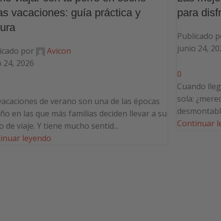
as vacaciones: guía práctica y
para disf
ura
Publicado p
junio 24, 20
icado por
Avicon
o 24, 2026
0
Cuando llega
sola: ¿merec
vacaciones de verano son una de las épocas
desmontable
año en las que más familias deciden llevar a su
Continuar 
o de viaje. Y tiene mucho sentid...
inuar leyendo