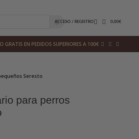
ACCESO / REGISTRO
0,00
€
O GRATIS EN PEDIDOS SUPERIORES A 100€
s pequeños Seresto
ario para perros
o