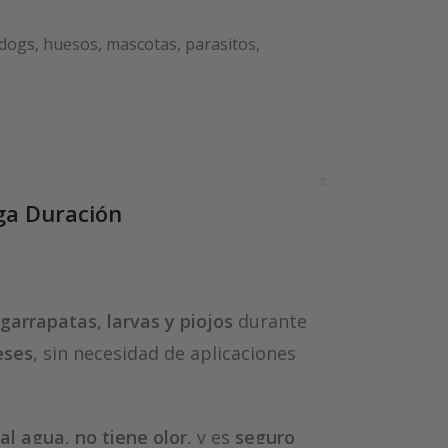
dogs
,
huesos
,
mascotas
,
parasitos
,
ga Duración
 garrapatas, larvas y piojos
durante
eses
, sin necesidad de aplicaciones
 al agua
,
no tiene olor
, y es
seguro