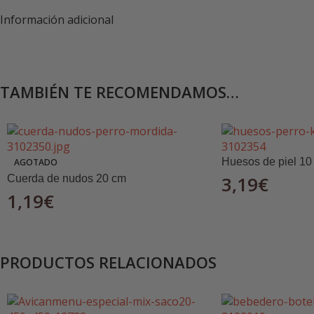
para el entorno familiar
. Recomendado por veterinar
Información adicional
✅ Características destacadas:
🛡️
Hasta 8 meses de protección continua
TAMBIÉN TE RECOMENDAMOS…
🐾
Especial para perros pequeños (hasta 8 kg)
🚿
Resistente al agua
– no pierde eficacia si se moj
Huesos de piel 10
AGOTADO
3,19
€
Cuerda de nudos 20 cm
🌿
Sin olor ni textura grasa
1,19
€
🧴
Tecnología de liberación lenta y constante
PRODUCTOS RELACIONADOS
✔️
Altamente tolerado y seguro
🎯 Beneficios: