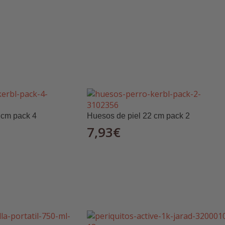
ios, es una de las opciones más confiables para la 
a
 cm pack 4
Huesos de piel 22 cm pack 2
7,93
€