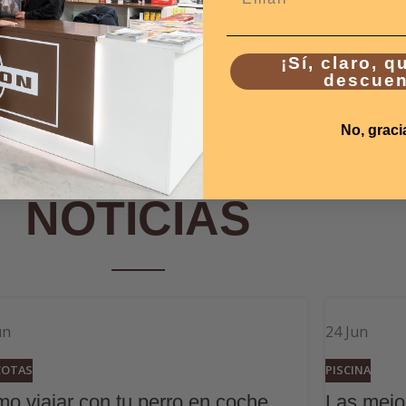
¡Sí, claro, q
descuen
No, graci
ÚLTIMAS
NOTICIAS
un
24
Jun
COTAS
PISCINA
o viajar con tu perro en coche
Las mejo