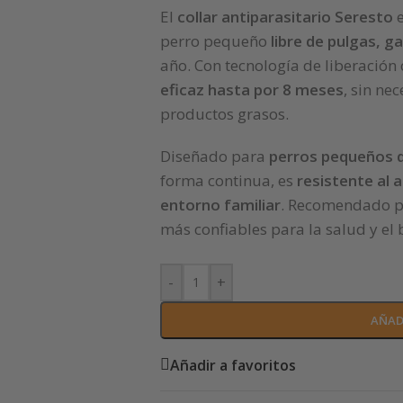
El
collar antiparasitario Seresto
e
perro pequeño
libre de pulgas, g
año. Con tecnología de liberación
eficaz hasta por 8 meses
, sin ne
productos grasos.
Diseñado para
perros pequeños d
forma continua, es
resistente al 
entorno familiar
. Recomendado po
más confiables para la salud y el 
-
+
AÑAD
Añadir a favoritos