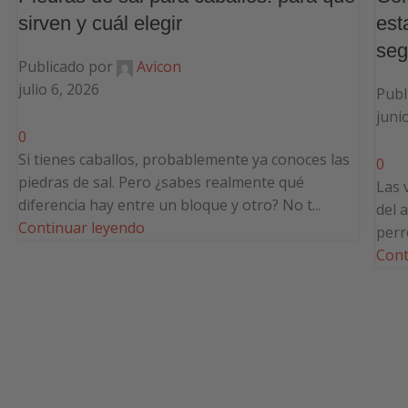
sirven y cuál elegir
est
seg
Publicado por
Avicon
julio 6, 2026
Publ
juni
0
Si tienes caballos, probablemente ya conoces las
0
piedras de sal. Pero ¿sabes realmente qué
Las 
diferencia hay entre un bloque y otro? No t...
del 
Continuar leyendo
perr
Cont