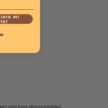
uiero mi
to!
as
res piscinas desmontables