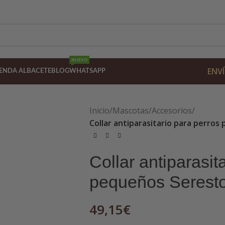
NUEVO
ENVÍ
IENDA ALBACETE
BLOG
WHATSAPP
Inicio
/
Mascotas
/
Accesorios
/
Collar antiparasitario para perro
Collar antiparasit
pequeños Serest
49,15
€