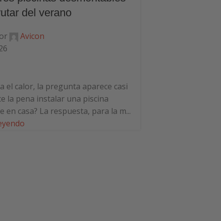
rutar del verano
or
Avicon
26
22
Jun
PISCINA
 el calor, la pregunta aparece casi
Cómo medir el 
e la pena instalar una piscina
paso
 en casa? La respuesta, para la m...
leyendo
Publicado por
A
junio 22, 2026
0
Si tienes piscina,
te has preguntado 
ojos, se ve turbia o
Continuar leyendo