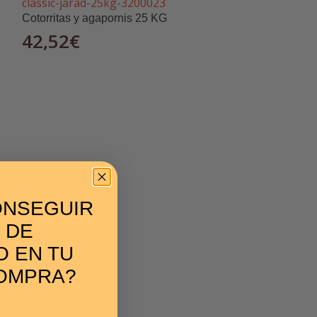
Cotorritas y agapornis 25 KG
42,52
€
Cotorritas y nin
ONSEGUIR
13,32
€
 DE
 EN TU
OMPRA?