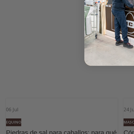
06
Jul
24
J
EQUINO
MAS
Piedras de sal para caballos: para qué
Cóm