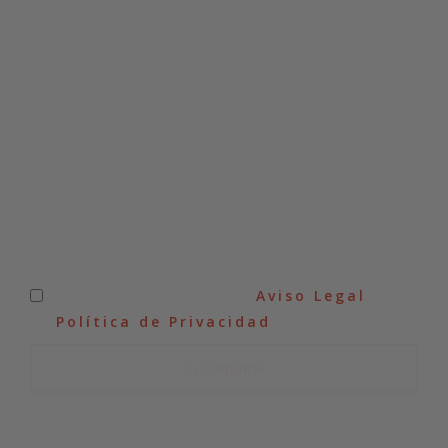
SUSCRÍBETE A NUESTRA
NEWSLETTER
He leído y acepto el
Aviso Legal
y
la
Política de Privacidad
.
SUSCRIBIRSE