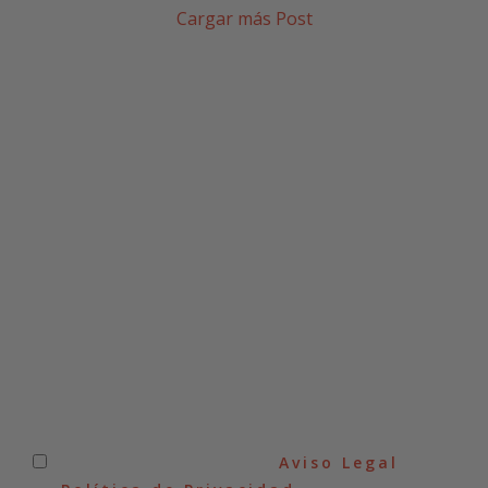
Cargar más Post
SUSCRÍBETE A NUESTRA
NEWSLETTER
He leído y acepto el
Aviso Legal
y